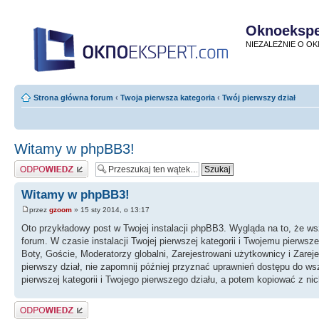
Oknoekspe
NIEZALEŻNIE O O
Strona główna forum
‹
Twoja pierwsza kategoria
‹
Twój pierwszy dział
Witamy w phpBB3!
Odpowiedz
Witamy w phpBB3!
przez
gzoom
» 15 sty 2014, o 13:17
Oto przykładowy post w Twojej instalacji phpBB3. Wygląda na to, że ws
forum. W czasie instalacji Twojej pierwszej kategorii i Twojemu pierws
Boty, Goście, Moderatorzy globalni, Zarejestrowani użytkownicy i Zare
pierwszy dział, nie zapomnij później przyznać uprawnień dostępu do 
pierwszej kategorii i Twojego pierwszego działu, a potem kopiować z nic
Odpowiedz