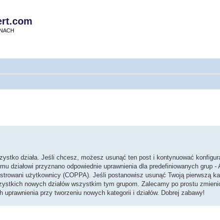
rt.com
KNACH
zystko działa. Jeśli chcesz, możesz usunąć ten post i kontynuować konfigur
zemu działowi przyznano odpowiednie uprawnienia dla predefiniowanych grup - 
jestrowani użytkownicy (COPPA). Jeśli postanowisz usunąć Twoją pierwszą kat
wszystkich nowych działów wszystkim tym grupom. Zalecamy po prostu zmieni
h uprawnienia przy tworzeniu nowych kategorii i działów. Dobrej zabawy!