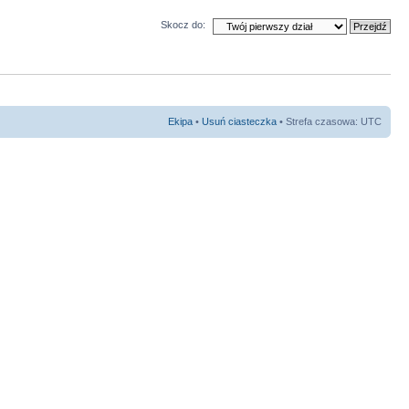
Skocz do:
Ekipa
•
Usuń ciasteczka
• Strefa czasowa: UTC