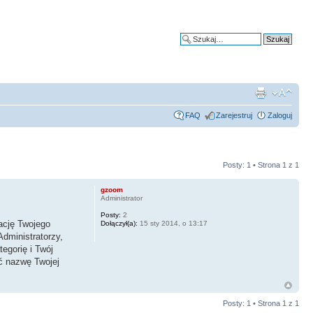
Wyszukiwanie zaawansowane
FAQ
Zarejestruj
Zaloguj
Posty: 1 • Strona
1
z
1
gzoom
Administrator
Posty:
2
ację Twojego
Dołączył(a):
15 sty 2014, o 13:17
Administratorzy,
egorię i Twój
ć nazwę Twojej
Posty: 1 • Strona
1
z
1