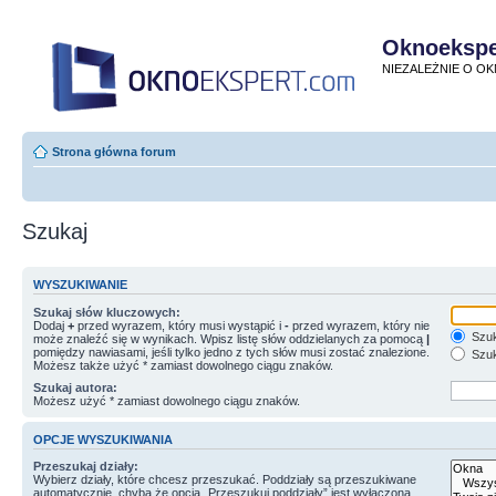
Oknoekspe
NIEZALEŻNIE O O
Strona główna forum
Szukaj
WYSZUKIWANIE
Szukaj słów kluczowych:
Dodaj
+
przed wyrazem, który musi wystąpić i
-
przed wyrazem, który nie
Szuk
może znaleźć się w wynikach. Wpisz listę słów oddzielanych za pomocą
|
pomiędzy nawiasami, jeśli tylko jedno z tych słów musi zostać znalezione.
Szuk
Możesz także użyć * zamiast dowolnego ciągu znaków.
Szukaj autora:
Możesz użyć * zamiast dowolnego ciągu znaków.
OPCJE WYSZUKIWANIA
Przeszukaj działy:
Wybierz działy, które chcesz przeszukać. Poddziały są przeszukiwane
automatycznie, chyba że opcja „Przeszukuj poddziały” jest wyłączona.